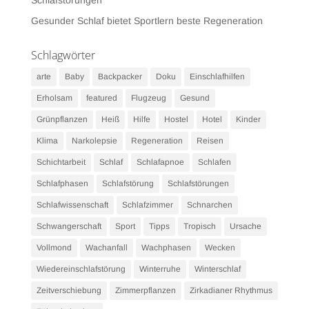
Schlafstörungen
Gesunder Schlaf bietet Sportlern beste Regeneration
Schlagwörter
arte
Baby
Backpacker
Doku
Einschlafhilfen
Erholsam
featured
Flugzeug
Gesund
Grünpflanzen
Heiß
Hilfe
Hostel
Hotel
Kinder
Klima
Narkolepsie
Regeneration
Reisen
Schichtarbeit
Schlaf
Schlafapnoe
Schlafen
Schlafphasen
Schlafstörung
Schlafstörungen
Schlafwissenschaft
Schlafzimmer
Schnarchen
Schwangerschaft
Sport
Tipps
Tropisch
Ursache
Vollmond
Wachanfall
Wachphasen
Wecken
Wiedereinschlafstörung
Winterruhe
Winterschlaf
Zeitverschiebung
Zimmerpflanzen
Zirkadianer Rhythmus