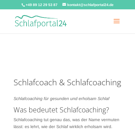
+49 89 12 29 53 87
kontakt@schlafportal24.de
Warning
: A non-numeric value encountered in
/homepages/u58158/schlafportal24_de/wp-
content/themes/Divi/functions.php
on line
5806
Schlafcoach & Schlafcoaching
Schlafcoaching für gesunden und erholsam Schlaf
Was bedeutet Schlafcoaching?
Schlafcoaching tut genau das, was der Name vermuten
lässt: es lehrt, wie der Schlaf wirklich erholsam wird.