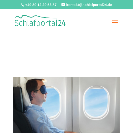
+49 89 12 29 53 87
kontakt@schlafportal24.de
Warning
: A non-numeric value encountered in
/homepages/u58158/schlafportal24_de/wp-
content/themes/Divi/functions.php
on line
5806