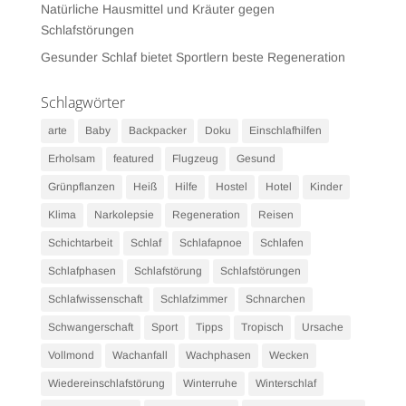
Natürliche Hausmittel und Kräuter gegen
Schlafstörungen
Gesunder Schlaf bietet Sportlern beste Regeneration
Schlagwörter
arte
Baby
Backpacker
Doku
Einschlafhilfen
Erholsam
featured
Flugzeug
Gesund
Grünpflanzen
Heiß
Hilfe
Hostel
Hotel
Kinder
Klima
Narkolepsie
Regeneration
Reisen
Schichtarbeit
Schlaf
Schlafapnoe
Schlafen
Schlafphasen
Schlafstörung
Schlafstörungen
Schlafwissenschaft
Schlafzimmer
Schnarchen
Schwangerschaft
Sport
Tipps
Tropisch
Ursache
Vollmond
Wachanfall
Wachphasen
Wecken
Wiedereinschlafstörung
Winterruhe
Winterschlaf