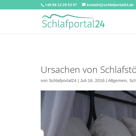
+49 89 12 29 53 87
kontakt@schlafportal24.de
Warning
: A non-numeric value encountered in
/homepages/u58158/sc
Ursachen von Schlafst
von
Schlafportal24
|
Juli 16, 2016
|
Allgemein
,
Sch