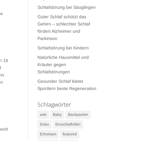
Schlafstörung bei Säuglingen
he
Guter Schlaf schützt das
Gehirn – schlechter Schlaf
fördert Alzheimer und
Parkinson
Schlafstörung bei Kindern
Natürliche Hausmittel und
n 16
Kräuter gegen
d
Schlafstörungen
ann
Gesunder Schlaf bietet
en
Sportlern beste Regeneration
Schlagwörter
arte
Baby
Backpacker
Doku
Einschlafhilfen
 noch
Erholsam
featured