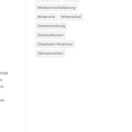
Wiedereinschlafstörung
Winterruhe
Winterschlaf
Zeitverschiebung
Zimmerpflanzen
Zirkadianer Rhythmus
Zähneknirschen
nhält
en
ch-
ine