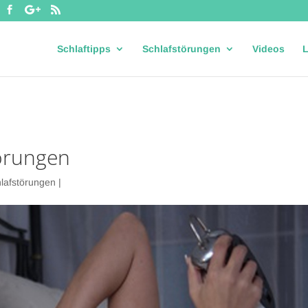
hlafportal24_de/wp-content/themes/Divi/functions.php
on line
58
Schlaftipps
Schlafstörungen
Videos
L
örungen
lafstörungen
|