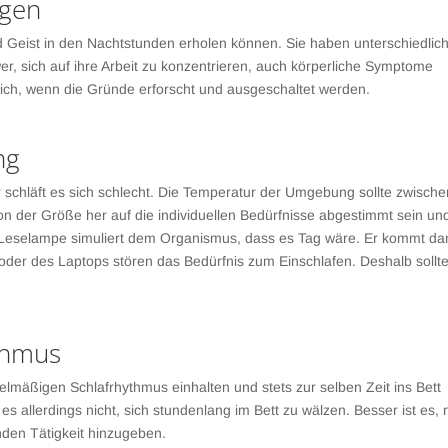
ngen
d Geist in den Nachtstunden erholen können. Sie haben unterschiedlic
er, sich auf ihre Arbeit zu konzentrieren, auch körperliche Symptome
glich, wenn die Gründe erforscht und ausgeschaltet werden.
ng
chläft es sich schlecht. Die Temperatur der Umgebung sollte zwische
on der Größe her auf die individuellen Bedürfnisse abgestimmt sein un
le Leselampe simuliert dem Organismus, dass es Tag wäre. Er kommt d
oder des Laptops stören das Bedürfnis zum Einschlafen. Deshalb sollt
thmus
gelmäßigen Schlafrhythmus einhalten und stets zur selben Zeit ins Bett
es allerdings nicht, sich stundenlang im Bett zu wälzen. Besser ist es,
nden Tätigkeit hinzugeben.