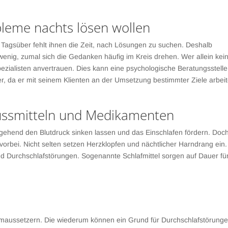
bleme nachts lösen wollen
Tagsüber fehlt ihnen die Zeit, nach Lösungen zu suchen. Deshalb
wenig, zumal sich die Gedanken häufig im Kreis drehen. Wer allein kei
pezialisten anvertrauen. Dies kann eine psychologische Beratungsstelle
er, da er mit seinem Klienten an der Umsetzung bestimmter Ziele arbeit
ssmitteln und Medikamenten
ehend den Blutdruck sinken lassen und das Einschlafen fördern. Doc
 vorbei. Nicht selten setzen Herzklopfen und nächtlicher Harndrang ein.
d Durchschlafstörungen. Sogenannte Schlafmittel sorgen auf Dauer fü
temaussetzern. Die wiederum können ein Grund für Durchschlafstörung