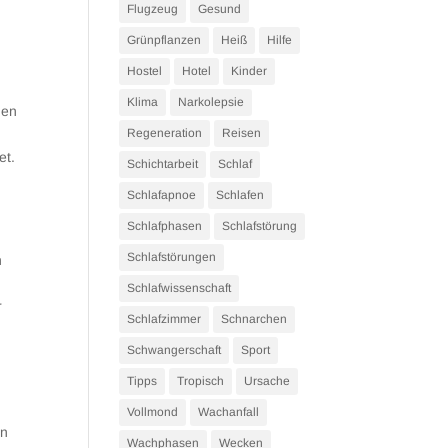
Flugzeug
Gesund
Grünpflanzen
Heiß
Hilfe
Hostel
Hotel
Kinder
Klima
Narkolepsie
nen
Regeneration
Reisen
et.
Schichtarbeit
Schlaf
Schlafapnoe
Schlafen
Schlafphasen
Schlafstörung
Schlafstörungen
h
Schlafwissenschaft
r
Schlafzimmer
Schnarchen
Schwangerschaft
Sport
Tipps
Tropisch
Ursache
Vollmond
Wachanfall
en
Wachphasen
Wecken