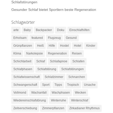
Schlafstörungen
Gesunder Schlaf bietet Sportlern beste Regeneration
Schlagwörter
arte
Baby
Backpacker
Doku
Einschlafhilfen
Erholsam
featured
Flugzeug
Gesund
Grünpflanzen
Heiß
Hilfe
Hostel
Hotel
Kinder
Klima
Narkolepsie
Regeneration
Reisen
Schichtarbeit
Schlaf
Schlafapnoe
Schlafen
Schlafphasen
Schlafstörung
Schlafstörungen
Schlafwissenschaft
Schlafzimmer
Schnarchen
Schwangerschaft
Sport
Tipps
Tropisch
Ursache
Vollmond
Wachanfall
Wachphasen
Wecken
Wiedereinschlafstörung
Winterruhe
Winterschlaf
Zeitverschiebung
Zimmerpflanzen
Zirkadianer Rhythmus