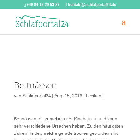
+49 89 12 29 53 87
kontakt@schlafportal24.de
Warning
: A non-numeric value encountered in
/homepages/u58158/schlafportal24_de/wp-
content/themes/Divi/functions.php
on line
5806
Bettnässen
von
Schlafportal24
|
Aug. 15, 2016
|
Lexikon
|
Bettnässen tritt zumeist in der Kindheit auf und kann
sehr verschiedene Ursachen haben. Zu den häufigsten
zählen Kinder, welche gerade trocken geworden sind